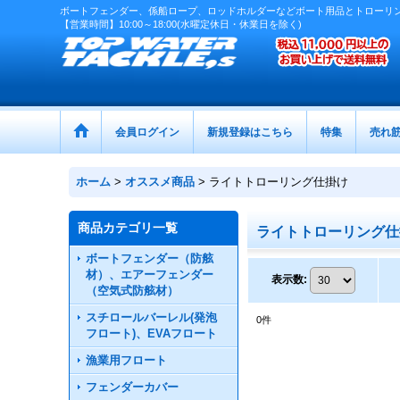
ボートフェンダー、係船ロープ、ロッドホルダーなどボート用品とトローリ
【営業時間】10:00～18:00(水曜定休日・休業日を除く)
会員ログイン
新規登録はこちら
特集
売れ
ホーム
>
オススメ商品
>
ライトトローリング仕掛け
商品カテゴリ一覧
ライトトローリング
ボートフェンダー（防舷
材）、エアーフェンダー
表示数
:
（空気式防舷材）
スチロールバーレル(発泡
0
件
フロート)、EVAフロート
漁業用フロート
フェンダーカバー