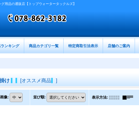
ング用品の通販店【トップウォータータックルズ】
筋ランキング
商品カテゴリ一覧
特定商取引法表示
店舗のご案内
仕掛け
[
オススメ商品
]
画像
:
並び順
:
表示方法
: