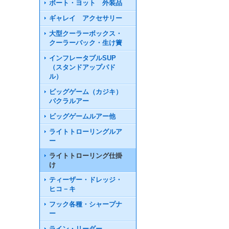
ボート・ヨット 外装品
ギャレイ アクセサリー
大型クーラーボックス・
クーラーバック・生け簀
インフレータブルSUP
（スタンドアップパド
ル）
ビッグゲーム（カジキ）
パクラルアー
ビッグゲームルアー他
ライトトローリングルア
ー
ライトトローリング仕掛
け
ティーザー・ドレッジ・
ヒコ－キ
フック各種・シャープナ
ー
ライン・リーダー