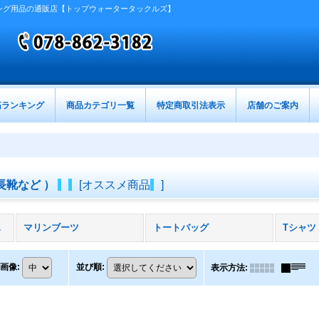
ング用品の通販店【トップウォータータックルズ】
筋ランキング
商品カテゴリ一覧
特定商取引法表示
店舗のご案内
長靴など ）
[
オススメ商品
]
全商品)
マリンブーツ
トートバッグ
Tシャツ
画像
:
並び順
:
表示方法
: