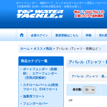
ボートフェンダー、係船ロープ、ロッドホルダーなどボート用品とトローリ
【営業時間】10:00～18:00(水曜定休日・休業日を除く)
会員ログイン
新規登録はこちら
特集
売れ
ホーム
>
オススメ商品
>
アパレル（Tシャツ・長靴など ）
商品カテゴリ一覧
アパレル（Tシャツ・
ボートフェンダー（防舷
材）、エアーフェンダー
アパレル（Tシャツ・長靴など ） (
（空気式防舷材）
スチロールバーレル(発泡
フロート)、EVAフロート
表示数
:
漁業用フロート
1
件
フェンダーカバー