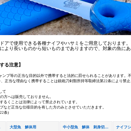
ドアで使用できる各種ナイフやハサミをご用意しております。
により長いものから短いものまでありますので、対象の魚にあ
する注意】
ャンプ等の正当な目的以外で携帯すると法的に罰せられることがあります。
フを、正当な理由なく携帯することは銃砲刀剣類所持等取締法第22条により禁
して
満の方へは販売しておりません。
帯するくことは法律によって禁止されています。
ンプなど正当な仕様目的を有した方のみとさせていただきます。
2条)
商品)
大型魚 解体用
中小型魚 解体 刺身切り分け用