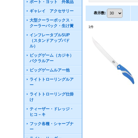
ボート・ヨット 外装品
ギャレイ アクセサリー
表示数
:
大型クーラーボックス・
クーラーバック・生け簀
1
件
インフレータブルSUP
（スタンドアップパド
ル）
ビッグゲーム（カジキ）
パクラルアー
ビッグゲームルアー他
ライトトローリングルア
ー
ライトトローリング仕掛
け
ティーザー・ドレッジ・
ヒコ－キ
フック各種・シャープナ
ー