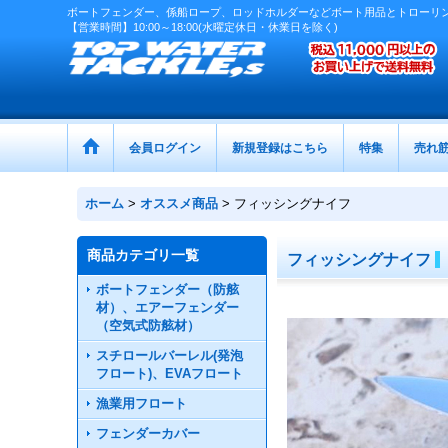
ボートフェンダー、係船ロープ、ロッドホルダーなどボート用品とトローリ
【営業時間】10:00～18:00(水曜定休日・休業日を除く)
会員ログイン
新規登録はこちら
特集
売れ
ホーム
>
オススメ商品
>
フィッシングナイフ
商品カテゴリ一覧
フィッシングナイフ
ボートフェンダー（防舷
材）、エアーフェンダー
（空気式防舷材）
スチロールバーレル(発泡
フロート)、EVAフロート
漁業用フロート
フェンダーカバー