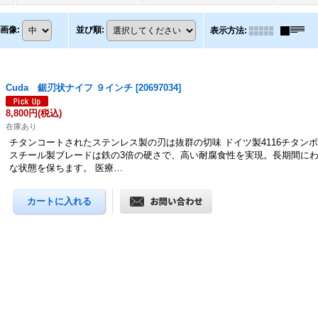
画像
:
並び順
:
表示方法
:
Cuda 鋸刃状ナイフ ９インチ
[
20697034
]
8,800円
(税込)
在庫あり
チタンコートされたステンレス製の刃は抜群の切味 ドイツ製4116チタン
スチール製ブレードは鉄の3倍の硬さで、高い耐腐食性を実現。長期間に
な状態を保ちます。 医療…