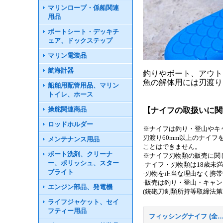
マリンロープ・係船関連
用品
ボートシート・デッキチ
ェア、ドックステップ
マリン電装品
航海計器
釣りやボート、アウト
魚の解体用には刃渡り
船舶用配管用品、マリン
トイレ、ホース
操舵関連商品
【ナイフの取扱いに関
ロッドホルダー
※ナイフは釣り・登山やキ
刃渡り60mm以上のナイ
メンテナンス用品
ことはできません。
ボート洗剤、クリーナ
※ナイフ刃物類の販売に関
ー、ポリッシュ、スター
-ナイフ・刃物類は18歳未
ブライト
-刃物を正当な理由なく携
-販売は釣り・登山・キャ
エンジン部品、発電機
(銃砲刀剣類所持等取締法第2
ライフジャケット、セイ
フティー用品
フィッシングナイフ (全