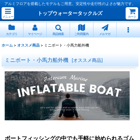
アルミフロアを搭載したモデルもご用意。安定性や走行性のよさが魅力です。
トップウォータータックルズ
メニュー
カート
カテゴリ
マイページ
商品検索
ご利用案内
メルマガ
ホーム
>
オススメ商品
>
ミニボート・小馬力船外機
ミニボート・小馬力船外機
[
オススメ商品
]
ボートフィッシングの中でも手軽に始められるゴム