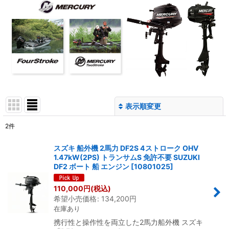
表示順変更
閉じる
2
件
表示数
:
スズキ 船外機 2馬力 DF2S 4ストローク OHV
1.47kW(2PS) トランサムS 免許不要 SUZUKI
並び順
:
DF2 ボート 船 エンジン
[
10801025
]
110,000
円
(税込)
絞り込む
希望小売価格
:
134,200
円
在庫あり
携行性と操作性を両立した2馬力船外機 スズキ