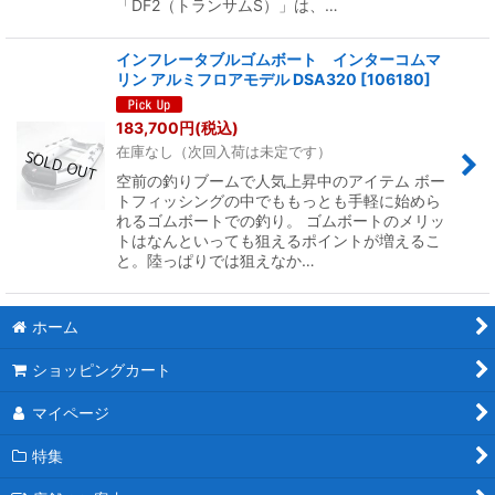
「DF2（トランサムS）」は、…
インフレータブルゴムボート インターコムマ
リン アルミフロアモデル DSA320
[
106180
]
183,700
円
(税込)
在庫なし（次回入荷は未定です）
空前の釣りブームで人気上昇中のアイテム ボー
トフィッシングの中でももっとも手軽に始めら
れるゴムボートでの釣り。 ゴムボートのメリッ
トはなんといっても狙えるポイントが増えるこ
と。陸っぱりでは狙えなか…
ホーム
ショッピングカート
マイページ
特集