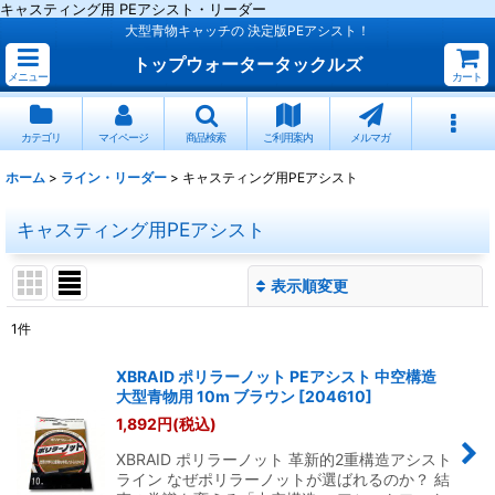
キャスティング用 PEアシスト・リーダー
大型青物キャッチの 決定版PEアシスト！
トップウォータータックルズ
メニュー
カート
カテゴリ
マイページ
商品検索
ご利用案内
メルマガ
ホーム
>
ライン・リーダー
>
キャスティング用PEアシスト
キャスティング用PEアシスト
表示順変更
閉じる
1
件
表示数
:
XBRAID ポリラーノット PEアシスト 中空構造
大型青物用 10m ブラウン
[
204610
]
並び順
:
1,892
円
(税込)
XBRAID ポリラーノット 革新的2重構造アシスト
絞り込む
ライン なぜポリラーノットが選ばれるのか？ 結