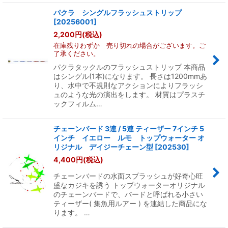
パクラ シングルフラッシュストリップ
[
20256001
]
2,200
円
(税込)
在庫残りわずか 売り切れの場合がございます。ご
了承ください。
パクラタックルのフラッシュストリップ 本商品
はシングル(1本)になります。 長さは1200mmあ
り、水中で不規則なアクションによりフラッシ
ュのような光の演出をします。 材質はプラスチ
ックフィルム…
チェーンバード 3連 / 5連 ティーザー 7インチ 5
インチ イエロー ルモ トップウォーター オ
リジナル デイジーチェーン型
[
202530
]
4,400
円
(税込)
チェーンバードの水面スプラッシュが好奇心旺
盛なカジキを誘う トップウォーターオリジナル
のチェーンバードで、バードと呼ばれる小さい
ティーザー( 集魚用ルアー ) を連結した商品にな
ります。 …