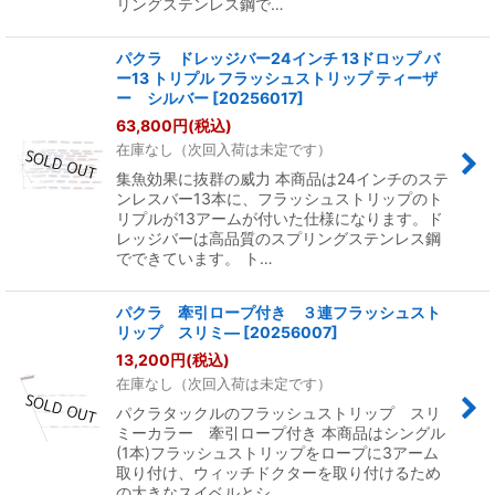
リングステンレス鋼で…
パクラ ドレッジバー24インチ 13ドロップ バ
ー13 トリプル フラッシュストリップ ティーザ
ー シルバー
[
20256017
]
63,800
円
(税込)
在庫なし（次回入荷は未定です）
集魚効果に抜群の威力 本商品は24インチのステ
ンレスバー13本に、フラッシュストリップのト
リプルが13アームが付いた仕様になります。ド
レッジバーは高品質のスプリングステンレス鋼
でできています。 ト…
パクラ 牽引ロープ付き ３連フラッシュスト
リップ スリミ―
[
20256007
]
13,200
円
(税込)
在庫なし（次回入荷は未定です）
パクラタックルのフラッシュストリップ スリ
ミーカラー 牽引ロープ付き 本商品はシングル
(1本)フラッシュストリップをロープに3アーム
取り付け、ウィッチドクターを取り付けるため
の大きなスイベルとシ…