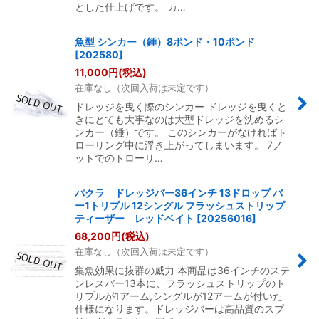
とした仕上げです。 カ…
魚型 シンカー（錘）8ポンド・10ポンド
[
202580
]
11,000
円
(税込)
在庫なし（次回入荷は未定です）
ドレッジを曳く際のシンカー ドレッジを曳くと
きにとても大事なのは大型ドレッジを沈めるシ
ンカー（錘）です。 このシンカーがなければト
ローリング中に浮き上がってしまいます。 7ノ
ットでのトローリ…
パクラ ドレッジバー36インチ 13ドロップ バ
ー1トリプル 12シングル フラッシュストリップ
ティーザー レッドベイト
[
20256016
]
68,200
円
(税込)
在庫なし（次回入荷は未定です）
集魚効果に抜群の威力 本商品は36インチのステ
ンレスバー13本に、フラッシュストリップのト
リプルが1アーム,シングルが12アームが付いた
仕様になります。ドレッジバーは高品質のスプ