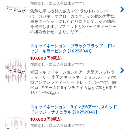
在庫なし（次回入荷は未定です）
集魚効果に抜群の威力 パクラのドレッジバー
は、カジキ マグロ カツオ、その他の大型魚
種をターゲットにした釣りにおいて、その効果
を発揮します。 7スキッドと2バードティーザー
の組み合わせにより、リア…
スキッドネーション ブラックフラップ ドレ
ッジ キラーピンク
[
20252041
]
107,800
円
(税込)
在庫なし（次回入荷は未定です）
米国スキッドネーションルアー大型アンブレラ
ティーザー 米国スキッドネーションルアーの大
型アンブレラティーザー ドレッジバーです。約
91cmのアームに9インチのイカ型が7本と6本の
13インチの黒い…
スキッドネーション 9インチ6アーム スキッド
ドレッジ ナチュラル
[
20252042
]
107,800
円
(税込)
在庫なし（次回入荷は未定です）