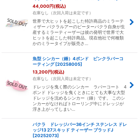
44,000
円
(税込)
在庫なし（次回入荷は未定です）
世界で大ヒットを起こした特許商品のミラーテ
ィザー パクラルアーのピーターパクラ自身が生
産するミラーティーザーは彼の発明で世界で大
ヒットを起こした特許商品。現在他社で何種類
かのミラータイプが販売さ…
魚型 シンカー（錘）4ポンド ピンクラバーコ
ーティング
[
20258005
]
13,200
円
(税込)
在庫なし（次回入荷は未定です）
ドレッジを曳く際のシンカー ラバーコート 4
ポンド ドレッジを曳くときにとても大事な大型
ドレッジを沈めるシンカー（錘）です。 このシ
ンカーがなければトローリング中にドレッジが
浮き上がってしまい…
パクラ ドレッジバー36インチ ステンレス ドレ
ッジ13 27スキッド ティーザー ブラッドJ
[
20252073
]