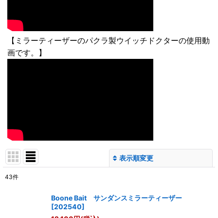
【ミラーティーザーのパクラ製ウイッチドクターの使用動
画です。】
表示順変更
閉じる
43
件
サブカテゴリ
:
Boone Bait サンダンスミラーティーザー
[
202540
]