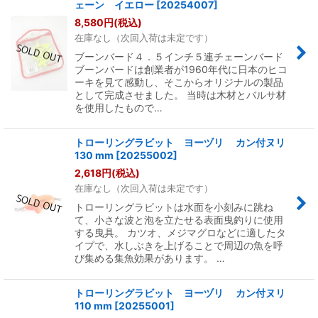
ェーン イエロー
[
20254007
]
8,580
円
(税込)
在庫なし（次回入荷は未定です）
ブーンバード４．５インチ５連チェーンバード
ブーンバードは創業者が1960年代に日本のヒコ
ーキを見て感動し、そこからオリジナルの製品
として完成させました。 当時は木材とバルサ材
を使用したもので…
トローリングラビット ヨーヅリ カン付ヌリ
130 mm
[
20255002
]
2,618
円
(税込)
在庫なし（次回入荷は未定です）
トローリングラビットは水面を小刻みに跳ね
て、小さな波と泡を立たせる表面曳釣りに使用
する曳具。 カツオ、メジマグロなどに適したタ
イプで、水しぶきを上げることで周辺の魚を呼
び集める集魚効果があります。 …
トローリングラビット ヨーヅリ カン付ヌリ
110 mm
[
20255001
]