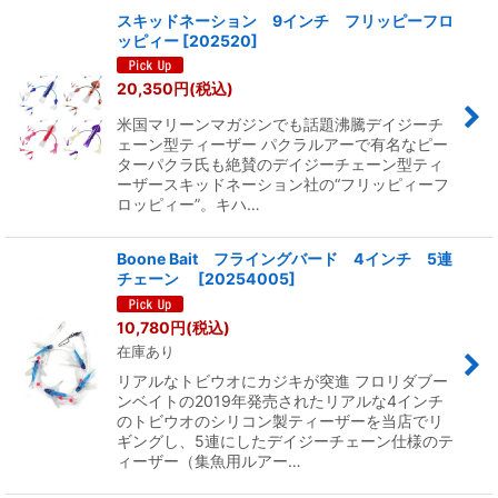
スキッドネーション 9インチ フリッピーフロ
ッピィー
[
202520
]
20,350
円
(税込)
米国マリーンマガジンでも話題沸騰デイジーチ
ェーン型ティーザー パクラルアーで有名なピー
ターパクラ氏も絶賛のデイジーチェーン型ティ
ーザースキッドネーション社の“フリッピィーフ
ロッピィー”。キハ…
Boone Bait フライングバード 4インチ 5連
チェーン
[
20254005
]
10,780
円
(税込)
在庫あり
リアルなトビウオにカジキが突進 フロリダブー
ンベイトの2019年発売されたリアルな4インチ
のトビウオのシリコン製ティーザーを当店でリ
ギングし、5連にしたデイジーチェーン仕様のテ
ィーザー（集魚用ルアー…