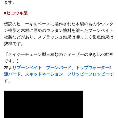
ます。
■ヒコウキ型
伝説のヒコーキをベースに製作された木製のものやウレタ
ン樹脂と木材に厚めのウレタン塗料を塗ったブーンベイト
社製などがあり、スプラッシュ効果は凄まじく集魚効果は
抜群です。
【デイジーチェーン型三種類のティーザーの曳き比べ動画
です。】
左より
ブーンベイト ブーンバード
、
トップウォーター5
連バード
、
スキッドネーション フリッピーフロッピー
で
す。