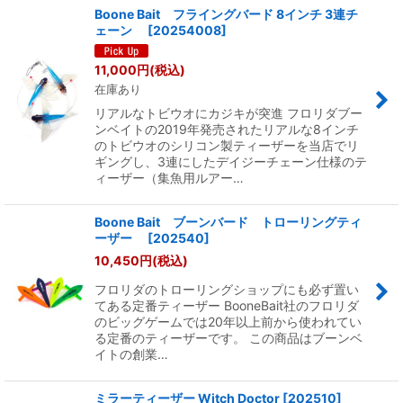
Boone Bait フライングバード 8インチ 3連チ
ェーン
[
20254008
]
11,000
円
(税込)
在庫あり
リアルなトビウオにカジキが突進 フロリダブー
ンベイトの2019年発売されたリアルな8インチ
のトビウオのシリコン製ティーザーを当店でリ
ギングし、3連にしたデイジーチェーン仕様のテ
ィーザー（集魚用ルアー…
Boone Bait ブーンバード トローリングティ
ーザー
[
202540
]
10,450
円
(税込)
フロリダのトローリングショップにも必ず置い
てある定番ティーザー BooneBait社のフロリダ
のビッグゲームでは20年以上前から使われてい
る定番のティーザーです。 この商品はブーンベ
イトの創業…
ミラーティーザー Witch Doctor
[
202510
]