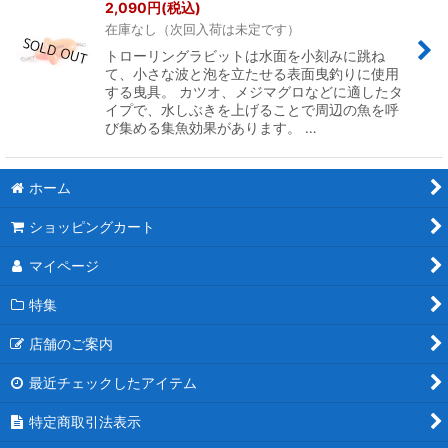
2,090
円
(税込)
在庫なし（次回入荷は未定です）
トローリングラビットは水面を小刻みに跳ね
て、小さな波と泡を立たせる表面曳釣りに使用
する曳具。 カツオ、メジマグロなどに適したタ
イプで、水しぶきを上げることで周辺の魚を呼
び集める集魚効果があります。 …
ホーム
ショッピングカート
マイページ
特集
店舗のご案内
最近チェックしたアイテム
特定商取引法表示