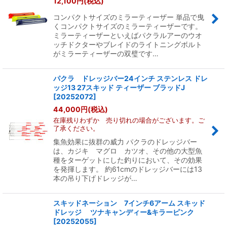
12,100
円
(税込)
表示数
:
コンパクトサイズのミラーティーザー 単品で曳
くコンパクトサイズのミラーティーザーです。
並び順
:
ミラーティーザーといえばパクラルアーのウオ
ッチドクターやブレイドのライトニングボルト
がミラーティーザーの双璧です…
絞り込む
パクラ ドレッジバー24インチ ステンレス ドレ
ッジ13 27スキッド ティーザー ブラッドJ
[
20252072
]
44,000
円
(税込)
在庫残りわずか 売り切れの場合がございます。ご
了承ください。
集魚効果に抜群の威力 パクラのドレッジバー
は、カジキ マグロ カツオ、その他の大型魚
種をターゲットにした釣りにおいて、その効果
を発揮します。 約61cmのドレッジバーには13
本の吊り下げドレッジが…
スキッドネーション 7インチ6アーム スキッド
ドレッジ ツナキャンディー&キラーピンク
[
20252055
]