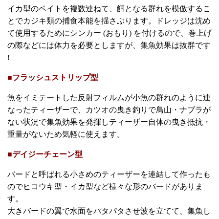
イカ型のベイトを複数連ねて、餌となる群れを模倣するこ
とでカジキ類の捕食本能を揺さぶります。ドレッジは沈め
て使用するためにシンカー (おもり) を付けるので、巻上げ
の際などには体力を必要としますが、集魚効果は抜群です
!
■フラッシュストリップ型
魚をイミテートした反射フィルムが小魚の群れのように連
なったティーザーで、カツオの曳き釣りで鳥山・ナブラが
ない状況で集魚効果を発揮しティーザー自体の曳き抵抗・
重量がないため気軽に使えます。
■デイジーチェーン型
バードと呼ばれる小さめのティーザーを連結して作ったも
のでヒコウキ型・イカ型など様々な形のバードがありま
す。
大きバードの翼で水面をパタパタさせ波を立てて、集魚し