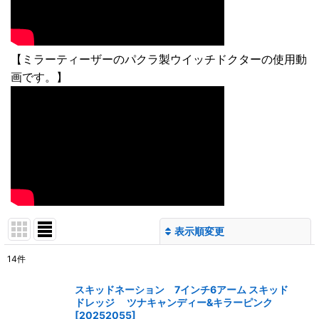
【ミラーティーザーのパクラ製ウイッチドクターの使用動
画です。】
表示順変更
閉じる
14
件
サブカテゴリ
:
スキッドネーション 7インチ6アーム スキッド
ドレッジ ツナキャンディー&キラーピンク
[
20252055
]