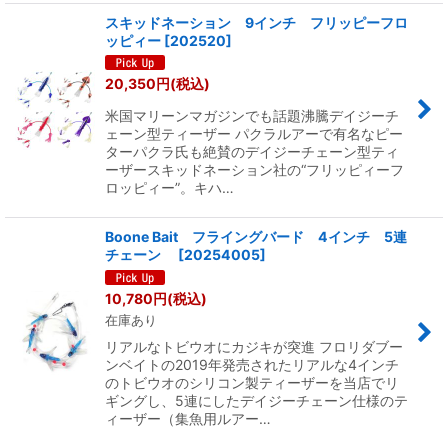
スキッドネーション 9インチ フリッピーフロ
ッピィー
[
202520
]
20,350
円
(税込)
米国マリーンマガジンでも話題沸騰デイジーチ
ェーン型ティーザー パクラルアーで有名なピー
ターパクラ氏も絶賛のデイジーチェーン型ティ
ーザースキッドネーション社の“フリッピィーフ
ロッピィー”。キハ…
Boone Bait フライングバード 4インチ 5連
チェーン
[
20254005
]
10,780
円
(税込)
在庫あり
リアルなトビウオにカジキが突進 フロリダブー
ンベイトの2019年発売されたリアルな4インチ
のトビウオのシリコン製ティーザーを当店でリ
ギングし、5連にしたデイジーチェーン仕様のテ
ィーザー（集魚用ルアー…