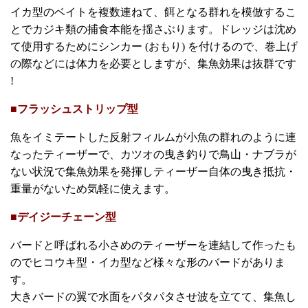
イカ型のベイトを複数連ねて、餌となる群れを模倣するこ
とでカジキ類の捕食本能を揺さぶります。ドレッジは沈め
て使用するためにシンカー (おもり) を付けるので、巻上げ
の際などには体力を必要としますが、集魚効果は抜群です
!
■フラッシュストリップ型
魚をイミテートした反射フィルムが小魚の群れのように連
なったティーザーで、カツオの曳き釣りで鳥山・ナブラが
ない状況で集魚効果を発揮しティーザー自体の曳き抵抗・
重量がないため気軽に使えます。
■デイジーチェーン型
バードと呼ばれる小さめのティーザーを連結して作ったも
のでヒコウキ型・イカ型など様々な形のバードがありま
す。
大きバードの翼で水面をパタパタさせ波を立てて、集魚し