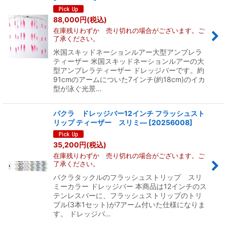
表示数
:
88,000
円
(税込)
在庫残りわずか 売り切れの場合がございます。ご
並び順
:
了承ください。
米国スキッドネーションルアー大型アンブレラ
ティーザー 米国スキッドネーションルアーの大
絞り込む
型アンブレラティーザー ドレッジバーです。約
91cmのアームについた7インチ(約18cm)のイカ
型が泳ぐ光景…
パクラ ドレッジバー12インチ フラッシュスト
リップ ティーザー スリミ―
[
20256008
]
35,200
円
(税込)
在庫残りわずか 売り切れの場合がございます。ご
了承ください。
パクラタックルのフラッシュストリップ スリ
ミーカラー ドレッジバー 本商品は12インチのス
テンレスバーに、フラッシュストリップのトリ
プル(3本1セット)が7アーム付いた仕様になりま
す。 ドレッジバ…