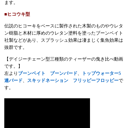
ます。
■ヒコウキ型
伝説のヒコーキをベースに製作された木製のものやウレタ
ン樹脂と木材に厚めのウレタン塗料を塗ったブーンベイト
社製などがあり、スプラッシュ効果は凄まじく集魚効果は
抜群です。
【デイジーチェーン型三種類のティーザーの曳き比べ動画
です。】
左より
ブーンベイト ブーンバード
、
トップウォーター5
連バード
、
スキッドネーション フリッピーフロッピー
で
す。