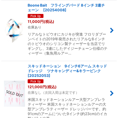
Boone Bait フライングバード 8インチ 3連チ
ェーン
[
20254008
]
11,000
円
(税込)
在庫あり
リアルなトビウオにカジキが突進 フロリダブー
ンベイトの2019年発売されたリアルな8インチ
のトビウオのシリコン製ティーザーを当店でリ
ギングし、3連にしたデイジーチェーン仕様のテ
ィーザー（集魚用ルアー…
スキッドネーション 9インチ6アーム スキッド
ドレッジ ツナキャンディー&キラーピンク
[
20252053
]
121,000
円
(税込)
在庫なし（次回入荷は未定です）
米国スキッドネーションルアー大型アンブレラ
ティーザー 米国スキッドネーションルアーの大
型アンブレラティーザー ドレッジバーです。約
91cmのアームについた9インチ(約23cm)のイカ