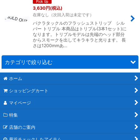
3,630
円
(税込)
在庫なし（次回入荷は未定です）
パクラタックルのフラッシュストリップ シル
バー トリプル 本商品はトリプル(3本1セット)に
なります。トリプルモデルは先端のヘッド部分
からスモークを出してキラキラと光ります。 長
さは1200mmあ…
カテゴリで絞り込む
ホーム
ティーザー・ドレッジ・ヒコ－キ (全商品)
ショッピングカート
ミラーティーザー型
マイページ
ドレッジ
特集
フラッシュストリップ
店舗のご案内
デイジーチェーン型
最近チェックしたアイテム