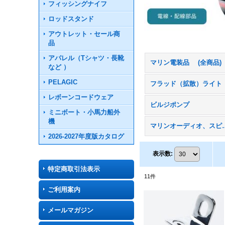
フィッシングナイフ
ロッドスタンド
アウトレット・セール商
品
アパレル（Tシャツ・長靴
マリン電装品 (全商品)
など ）
PELAGIC
フラッド（拡散）ライ
レボーンコードウェア
ビルジポンプ
ミニボート・小馬力船外
機
マリンオーデ
2026-2027年度版カタログ
表示数
:
特定商取引法表示
11
件
ご利用案内
メールマガジン