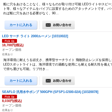
船に穴をあけることなく、様々なものが取り付け可能 LEDライトやスピ
ト等、様々なアイテムをパイプに設置するためのアタッチメントです。パ
れば船に穴をあける必要がなく、90…
LED サーチ ライト 2000ルーメン
[
10310022
]
18,700円
(税込)
オープン価格
在庫あり
海洋環境に耐えうる頑丈さ、携帯型サーチライト 飛散防止レンズを採用した
LEDスポットライトは、海洋環境での過酷な使用にも耐える耐久性を備え
で持ち運びも可能。リブ付き…
SEAFLO 汎用水中ポンプ 500GPH (SFSP1-G500-02A)
[
10320078
]
8,030円
(税込)
オープン価格
在庫あり