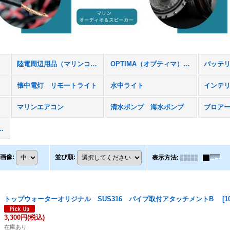
陸電周辺用品（マリンコ社）
OPTIMA（オプティマ）バッテリー
バッテ
ト
懐中電灯 リモートライト
水中ライト
インテ
マリンエアコン
清水ポンプ 海水ポンプ
ブロア
ィオ、スピーカー
画像
:
並び順
:
表示方法
:
トップウォーターオリジナル SUS316 パイプ取付アタッチメントB
[
1
3,300円
(税込)
在庫あり