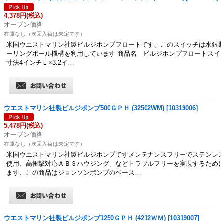
4,378円
(税込)
オープン価格
在庫なし（次回入荷は未定です）
米国ウエストマリン社製ビルジポンプフロートです、このスイッチは水銀
ーリングボール機構を利用しています 商品名 ビルジポンプフロートスイッチ
寸法4インチＬ×3.2イ…
ウエストマリン社製ビルジポンプ500ＧＰＨ (32502WM)
[
10319006
]
5,478円
(税込)
オープン価格
在庫なし（次回入荷は未定です）
米国ウエストマリン社製ビルジポンプですメンテナンスフリーでステンレ
使用、高衝撃対応ＡＢＳハウジング、などトラブルフリーを実現するため
ます、この商品はジョンソンポンプのベース…
ウエストマリン社製ビルジポンプ1250ＧＰＨ (4212ＷＭ)
[
10319007
]