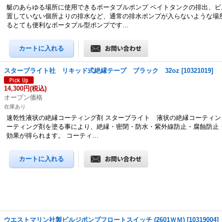
艇のあらゆる場所に使用できるポータブルポンプ ベイトタンクの排出、ビ
置していない個所よりの排水など、通常の排水ポンプが入らないような場
るとても便利なポータブル型ポンプです…
スターブライト社 リキッド式絶縁テープ ブラック 32oz
[
10321019
]
14,300円
(税込)
オープン価格
在庫あり
速乾性液状の絶縁コーティング剤 スターブライト 液状の絶縁コーティング
ーティング剤を塗る事により、絶縁・密閉・防水・紫外線防止・腐蝕防止
効果が得られます。 コーティ…
ウエストマリン社製ビルジポンプフロートスイッチ (2601ＷＭ)
[
10319004
]