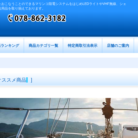
おこなうことのできるマリンコ陸電システムをはじめLEDライトやVHF無線、シェ
装用品を取り揃えております。
筋ランキング
商品カテゴリ一覧
特定商取引法表示
店舗のご案内
オススメ商品
]