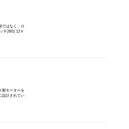
製ではなく、ロ
2601 12Ｖ
ス製モーターを
に設計されてい