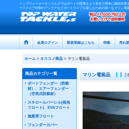
トップウォータータックルズではボートの陸電をより安全で簡単に接続作業を
ークスピア社製のアンテナなどボートライフを楽しむための様々なマリン電
会員ログイン
新規登録はこちら
特集
売れ
ホーム
>
オススメ商品
>
マリン電装品
商品カテゴリ一覧
マリン電装品
[
ボートフェンダー（防舷
材）、エアーフェンダー
（空気式防舷材）
スチロールバーレル(発泡
フロート)、EVAフロート
漁業用フロート
フェンダーカバー