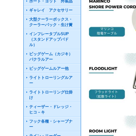
ボート・ヨット 外装品
ギャレイ アクセサリー
大型クーラーボックス・
クーラーバック・生け簀
インフレータブルSUP
（スタンドアップパド
ル）
ビッグゲーム（カジキ）
パクラルアー
ビッグゲームルアー他
ライトトローリングルア
ー
ライトトローリング仕掛
け
ティーザー・ドレッジ・
ヒコ－キ
フック各種・シャープナ
ー
ライン・リーダー