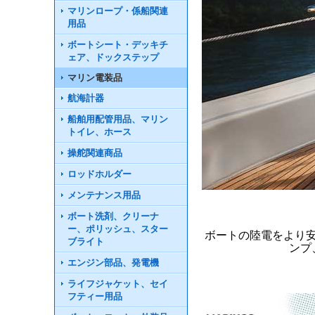
マリンロープ・係船関連
用品
ボートシート・デッキチ
ェア、ドックステップ
マリン電装品
航海計器
船舶用配管用品、マリン
トイレ、ホース
操舵関連商品
ロッドホルダー
メンテナンス用品
ボート洗剤、クリーナ
ー、ポリッシュ、スター
ボートの陸電をより
ブライト
ンプ
エンジン部品、発電機
ライフジャケット、セイ
フティー用品