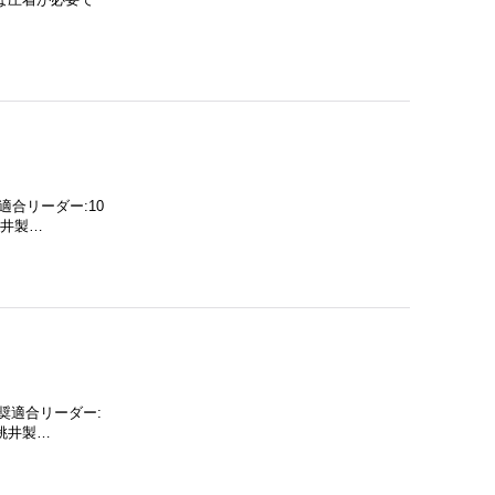
奨適合リーダー:10
桃井製…
 推奨適合リーダー:
桃井製…