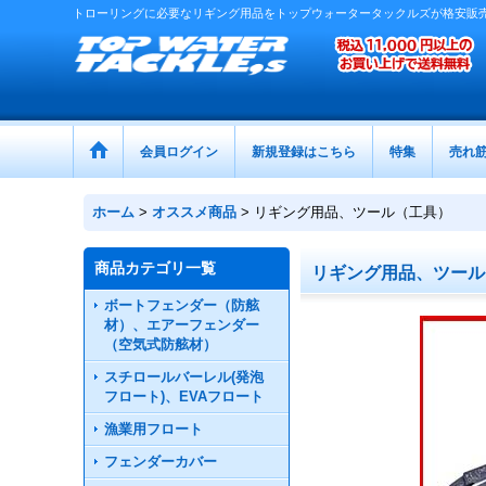
トローリングに必要なリギング用品をトップウォータータックルズが格安販
会員ログイン
新規登録はこちら
特集
売れ
ホーム
>
オススメ商品
>
リギング用品、ツール（工具）
商品カテゴリ一覧
リギング用品、ツー
ボートフェンダー（防舷
材）、エアーフェンダー
（空気式防舷材）
スチロールバーレル(発泡
フロート)、EVAフロート
漁業用フロート
フェンダーカバー