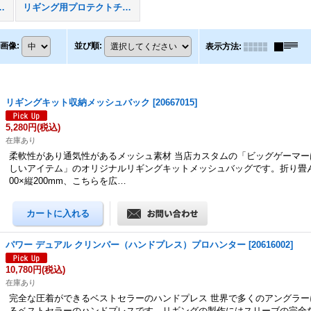
ス、ルアーバッグ
リギング用プロテクトチューブ
画像
:
並び順
:
表示方法
:
リギングキット収納メッシュバック
[
20667015
]
5,280円
(税込)
在庫あり
柔軟性があり通気性があるメッシュ素材 当店カスタムの「ビッグゲーマー
しいアイテム」のオリジナルリギングキットメッシュバッグです。折り畳
00×縦200mm、こちらを広…
パワー デュアル クリンパー（ハンドプレス）プロハンター
[
20616002
]
10,780円
(税込)
在庫あり
完全な圧着ができるベストセラーのハンドプレス 世界で多くのアングラー
るベストセラーのハンドプレスです。リギングの製作にはスリーブの完全