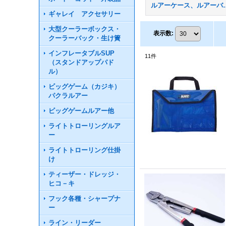
ルアーケー
ギャレイ アクセサリー
大型クーラーボックス・
表示数
:
クーラーバック・生け簀
インフレータブルSUP
11
件
（スタンドアップパド
ル）
ビッグゲーム（カジキ）
パクラルアー
ビッグゲームルアー他
ライトトローリングルア
ー
ライトトローリング仕掛
け
ティーザー・ドレッジ・
ヒコ－キ
フック各種・シャープナ
ー
ライン・リーダー