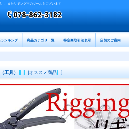
売、、またリギング用のツールもございます
筋ランキング
商品カテゴリ一覧
特定商取引法表示
店舗のご案内
ル（工具）
[
オススメ商品
]