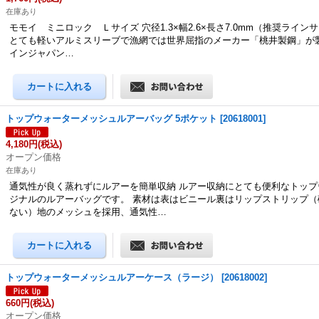
在庫あり
モモイ ミニロック Ｌサイズ 穴径1.3×幅2.6×長さ7.0mm（推奨ラインサイ
とても軽いアルミスリーブで漁網では世界屈指のメーカー「桃井製鋼」が
インジャパン…
トップウォーターメッシュルアーバッグ 5ポケット
[
20618001
]
4,180円
(税込)
オープン価格
在庫あり
通気性が良く蒸れずにルアーを簡単収納 ルアー収納にとても便利なトップ
ジナルのルアーバッグです。 素材は表はビニール裏はリップストリップ（
ない）地のメッシュを採用、通気性…
トップウォーターメッシュルアーケース（ラージ）
[
20618002
]
660円
(税込)
オープン価格