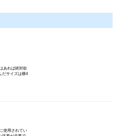
はあれば絶対欲
んだサイズは横4
に使用されてい
な圧着が必要で