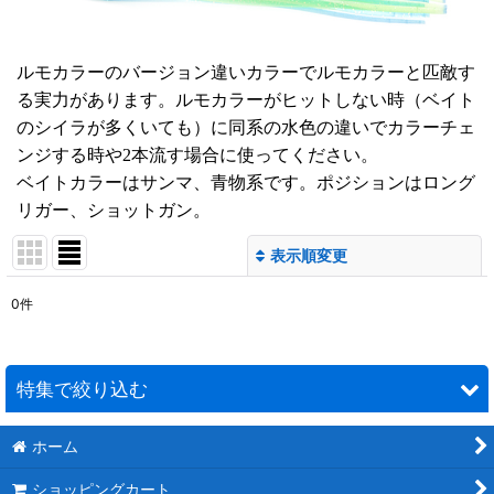
ルモカラーのバージョン違いカラーでルモカラーと匹敵す
る実力があります。ルモカラーがヒットしない時（ベイト
のシイラが多くいても）に同系の水色の違いでカラーチェ
ンジする時や2本流す場合に使ってください。
ベイトカラーはサンマ、青物系です。ポジションはロング
リガー、ショットガン。
表示順変更
閉じる
0
件
表示数
:
並び順
:
特集で絞り込む
絞り込む
ホーム
カスタムデザイン EVAチークフロアマット 販売のご案内
ショッピングカート