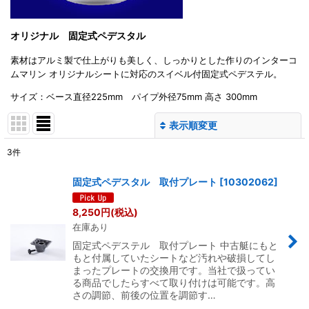
オリジナル 固定式ペデスタル
素材はアルミ製で仕上がりも美しく、しっかりとした作りのインターコ
ムマリン オリジナルシートに対応のスイベル付固定式ペデステル。
サイズ：ベース直径225mm パイプ外径75mm 高さ 300mm
表示順変更
閉じる
3
件
表示数
:
固定式ペデスタル 取付プレート
[
10302062
]
並び順
:
8,250
円
(税込)
在庫あり
絞り込む
固定式ペデステル 取付プレート 中古艇にもと
もと付属していたシートなど汚れや破損してし
まったプレートの交換用です。当社で扱ってい
る商品でしたらすべて取り付けは可能です。高
さの調節、前後の位置を調節す…