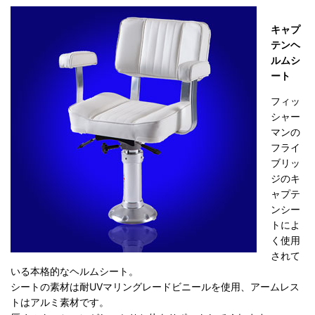
キャプ
テンヘ
ルムシ
ート
フィッ
シャー
マンの
フライ
ブリッ
ジのキ
ャプテ
ンシー
トによ
く使用
されて
いる本格的なヘルムシート。
シートの素材は耐UVマリングレードビニールを使用、アームレス
トはアルミ素材です。