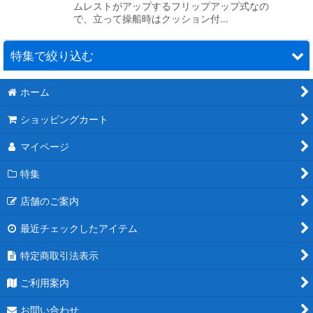
ムレストがアップするフリップアップ式なの
で、立って操船時はクッション付…
特集で絞り込む
ホーム
カスタムデザイン EVAチークフロアマット 販売のご案内
ショッピングカート
EVAチークフロアマット 特注施工例
マイページ
ボート用洗剤の選び方＆使い方
特集
DIYできる簡単で素晴らしいコート剤”スターブライト マリンポ
リッシュ”
店舗のご案内
SEAFLO(シーフロ）《正規販売店》
最近チェックしたアイテム
特定商取引法表示
ステインリムーバー特集
ご利用案内
ソルトオフ（塩分除去腐食防止剤）
お問い合わせ