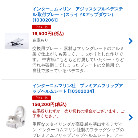
インターコムマリン アジャスタブルペデステ
ル 取付プレート(スライド&アップダウン）
[
10302061
]
16,500
円
(税込)
在庫あり
交換用プレート 素材はマリングレードのアルミ
製で仕上がりも美しく、しっかりとした作りで
す。 中古艇にもともと付属していたシートなど
汚れや破損してしまったプレートの交換用で、
当社で扱っているペデスタ…
インターコムマリン社 プレミアムフリップア
ップヘルムシート
[
10302034
]
156,200
円
(税込)
在庫残りわずか 売り切れの場合がございます。ご
了承ください。
重厚なスタイリングが高級感を演出するデザイ
ン インターコムマリン社製のフラッグシップの
プレミアムフリップアップヘルムシート。アー