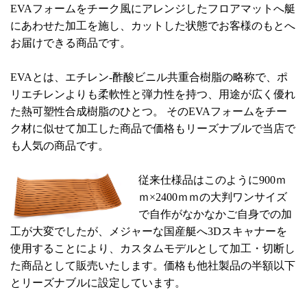
EVAフォームをチーク風にアレンジしたフロアマットへ艇
にあわせた加工を施し、カットした状態でお客様のもとへ
お届けできる商品です。
EVAとは、エチレン-酢酸ビニル共重合樹脂の略称で、ポ
リエチレンよりも柔軟性と弾力性を持つ、用途が広く優れ
た熱可塑性合成樹脂のひとつ。 そのEVAフォームをチー
ク材に似せて加工した商品で価格もリーズナブルで当店で
も人気の商品です。
従来仕様品はこのように900ｍ
ｍ×2400ｍｍの大判ワンサイズ
で自作がなかなかご自身での加
工が大変でしたが、メジャーな国産艇へ3Dスキャナーを
使用することにより、カスタムモデルとして加工・切断し
た商品として販売いたします。価格も他社製品の半額以下
とリーズナブルに設定しています。