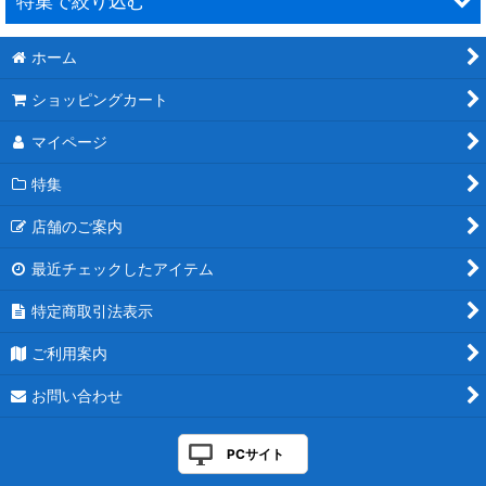
特集で絞り込む
絞り込む
ホーム
カスタムデザイン EVAチークフロアマット 販売のご案内
ショッピングカート
EVAチークフロアマット 特注施工例
マイページ
ボート用洗剤の選び方＆使い方
特集
DIYできる簡単で素晴らしいコート剤”スターブライト マリンポ
リッシュ”
店舗のご案内
SEAFLO(シーフロ）《正規販売店》
最近チェックしたアイテム
特定商取引法表示
ステインリムーバー特集
ご利用案内
ソルトオフ（塩分除去腐食防止剤）
お問い合わせ
正しい係船ロープ選び
船速アップ 船底塗料剥離 アクアストリップ 施工方法につ
PCサイト
いて