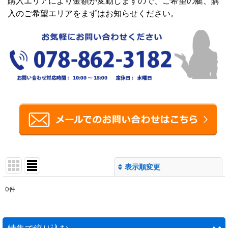
購入エリアにより金額が変動しますので、ご希望の艇、購
入のご希望エリアをまずはお知らせください。
表示順変更
閉じる
0
件
表示数
:
並び順
: