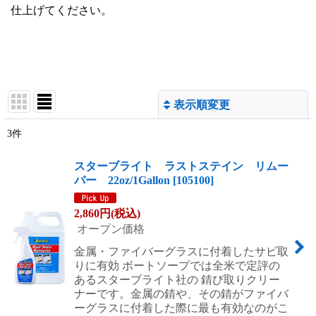
仕上げてください。
表示順変更
閉じる
3
件
表示数
:
スターブライト ラストステイン リムー
バー 22oz/1Gallon
[
105100
]
並び順
:
2,860
円
(税込)
絞り込む
オープン価格
金属・ファイバーグラスに付着したサビ取
りに有効 ボートソープでは全米で定評の
あるスターブライト社の 錆び取りクリー
ナーです。金属の錆や、その錆がファイバ
ーグラスに付着した際に最も有効なのがこ