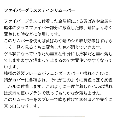
ファイバーグラスステインリムーバー
ファイバーグラスに付着した金属類による黄ばみや金属を
船体のグラスファイバー部分に放置した際、錆により赤く
変色した時などに使用します。
このリムバーを使えば黄ばみや錆のシミ取り効果はすばら
しく、見る見るうちに変色した色が消えていきます。
ゲル状になっているため垂直な部分にも液状だと垂れ落ち
てしますますが溜まって止まるので大変使いやすくなって
います。
桟橋の鉄製フレームがフェンダーカバーと擦れるたびに、
錆がカバーに蓄積され、それがこのように黄色っぽく変色
しハルに付着します。このように一度付着したハルの汚れ
は洗剤を使いブラシで洗ってもなかなか落ちません。
このリムーバーをスプレーで吹き付けて10分ほどで完全に
真っ白になります。