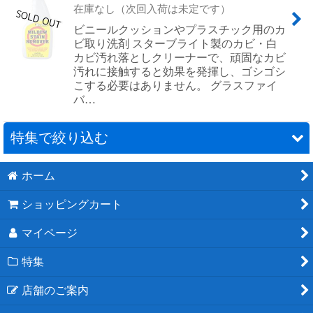
在庫なし（次回入荷は未定です）
ビニールクッションやプラスチック用のカ
ビ取り洗剤 スターブライト製のカビ・白
カビ汚れ落としクリーナーで、頑固なカビ
汚れに接触すると効果を発揮し、ゴシゴシ
こする必要はありません。 グラスファイ
バ…
特集で絞り込む
ホーム
カスタムデザイン EVAチークフロアマット 販売の
ご案内
ショッピングカート
EVAチークフロアマット 特注施工例
マイページ
ボート用洗剤の選び方＆使い方
特集
DIYできる簡単で素晴らしいコート剤”スターブライト
店舗のご案内
マリンポリッシュ”