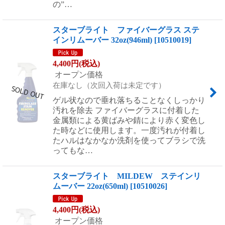
の”…
スターブライト ファイバーグラス ステ
インリムーバー 32oz(946ml)
[
10510019
]
4,400
円
(税込)
オープン価格
在庫なし（次回入荷は未定です）
ゲル状なので垂れ落ちることなくしっかり
汚れを除去 ファイバーグラスに付着した
金属類による黄ばみや錆により赤く変色し
た時などに使用します。一度汚れが付着し
たハルはなかなか洗剤を使ってブラシで洗
ってもな…
スターブライト MILDEW ステインリ
ムーバー 22oz(650ml)
[
10510026
]
4,400
円
(税込)
オープン価格