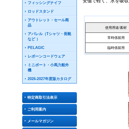
安価で軽く、水を吸収
フィッシングナイフ
ロッドスタンド
アウトレット・セール商
品
使用用途/素材
アパレル（Tシャツ・長靴
常時係留用
など ）
PELAGIC
臨時係留用
レボーンコードウェア
ミニボート・小馬力船外
機
2026-2027年度版カタログ
特定商取引法表示
ご利用案内
メールマガジン