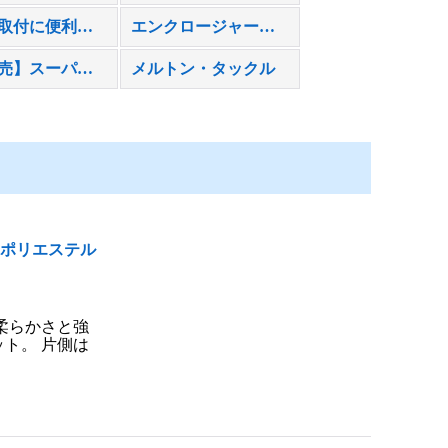
パイプ取付に便利！アタッチメント
エンクロージャーのクリアな視界を蘇らせます。
【新発売】スーパーデッキチェアプレミアムのご紹介
メルトン・タックル
ドポリエステル
柔らかさと強
ト。 片側は