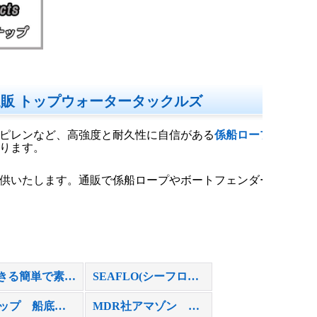
販 トップウォータータックルズ
ピレンなど、高強度と耐久性に自信がある
係船ロープ
ります。
供いたします。通販で係船ロープやボートフェンダー
DIYできる簡単で素晴らしいコート剤”スターブライト マリンポリッシュ”
SEAFLO(シーフロ）《正規販売店》
船速アップ 船底塗料剥離 アクアストリップ 施工方法について
MDR社アマゾン チーク クリーナー・オイル