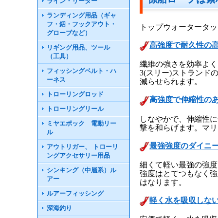
ライン・リーダー
ランディング用品（ギャ
フ・銛・フックアウト・
トップウォータータッ
グローブなど）
高強度で耐久性の
リギング用品、ツール
（工具）
繊維の強さを効率よく
フィッシングベルト・ハ
3(スリー)ストラン
ーネス
減らせられます。
トローリングロッド
高強度で伸縮性の
トローリングリール
しなやかで、伸縮性に
ミヤエポック 電動リー
撃を和らげます。マリ
ル
最強強度のダイニ
アウトリガー、 トローリ
ングアクセサリー用品
細くて軽い最強の強度
シンキング（中層系）ル
強度はとてつもなく強
アー
はなります。
ルアーフィッシング
軽く水を吸収しな
深海釣り