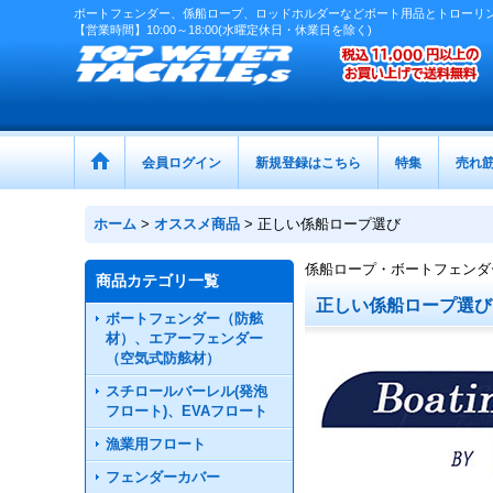
ボートフェンダー、係船ロープ、ロッドホルダーなどボート用品とトローリ
【営業時間】10:00～18:00(水曜定休日・休業日を除く)
会員ログイン
新規登録はこちら
特集
売れ
ホーム
>
オススメ商品
>
正しい係船ロープ選び
係船ロープ・ボートフェンダ
商品カテゴリ一覧
正しい係船ロープ選
ボートフェンダー（防舷
材）、エアーフェンダー
（空気式防舷材）
スチロールバーレル(発泡
フロート)、EVAフロート
漁業用フロート
フェンダーカバー