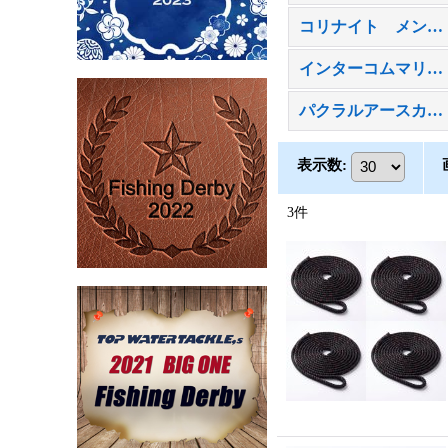
コリナイト メンテナンス用品
インターコムマリン ボートシート
パクラルアースカートカラー
表示数
:
3
件