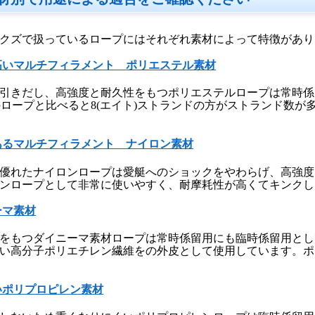
クズで扱っているロープにはそれぞれ素材によって特徴があり
高いマルチフィラメント ポリエステル素材
引きだし、高強度と耐久性をもつポリエステルロープは常時係
ドのロープと比べると8(エイト)ストランドの方がストランド数
あるマルチフィラメント ナイロン素材
優れたナイロンロープは愛艇へのショックをやわらげ、高強度
ンロープとして非常に使いやすく、耐摩耗性が高くてキンクし
ーマ素材
をもつダイニーマ素材ロープは常時係留用にも臨時係留用とし
い高分子ポリエチレン繊維をの外皮として使用しています。ポ
いポリプロピレン素材