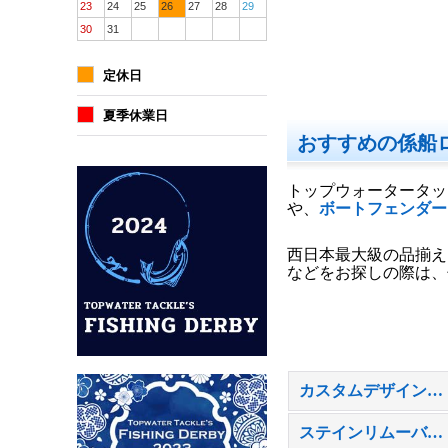
23
24
25
26
27
28
29
30
31
定休日
夏季休業日
おすすめの係船
トップウォータータッ
や、
ボートフェンダー
西日本最大級の品揃え
などをお探しの際は、
カスタムデザイン EVAチークフロアマット 販売のご案内
ステインリムーバー特集