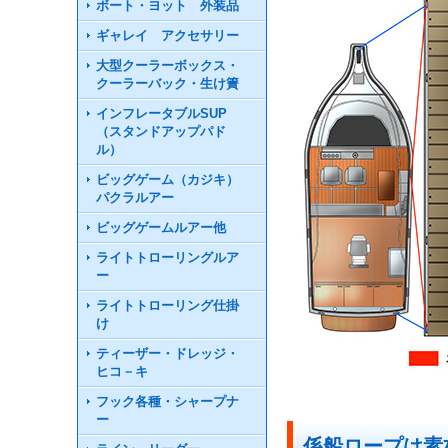
ボート・ヨット 外装品
ギャレイ アクセサリー
大型クーラーボックス・
クーラーバック・生け簀
インフレータブルSUP
（スタンドアップパド
ル）
ビッグゲーム（カジキ）
パクラルアー
ビッグゲームルアー他
ライトトローリングルア
ー
ライトトローリング仕掛
け
ティーザー・ドレッジ・
ヒコ－キ
フック各種・シャープナ
ー
係船ロープは素