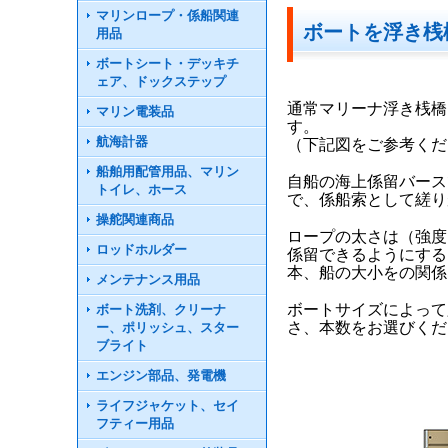
マリンロープ・係船関連
ボートを浮き桟
用品
ボートシート・デッキチ
ェア、ドックステップ
通常マリーナ浮き桟橋
マリン電装品
す。
航海計器
（下記図をご参考くだ
船舶用配管用品、マリン
自船の海上係留バース
トイレ、ホース
で、係船索として縒り
操舵関連商品
ロープの太さは（強度
ロッドホルダー
係留できるようにする
本、船の大小をの関係
メンテナンス用品
ボートサイズによって
ボート洗剤、クリーナ
さ、本数をお選びくだ
ー、ポリッシュ、スター
ブライト
エンジン部品、発電機
ライフジャケット、セイ
フティー用品