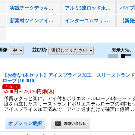
実践チークデッキの洗浄・保護について ｜トップウォータータックルズ
アルミ5連ロッドホルダーのフィッシング用セッティング実用例
新素材ツインアイボートフェンダーカバー
インターコムマリン プレミアム マリンク－ラー
画像
:
並び順
:
表示方法
:
【お得な4本セット】アイスプライス加工 スリーストラン
ロープ
[
102010
]
5,500円
～
27,170円
(税込)
係留がグッと楽に。アイ付きポリエステルロープ4本セット 
度を両立したスリーストランドポリエステルロープの4本セッ
アイスプライス加工済みで、アイに通すだけで確実に係留…